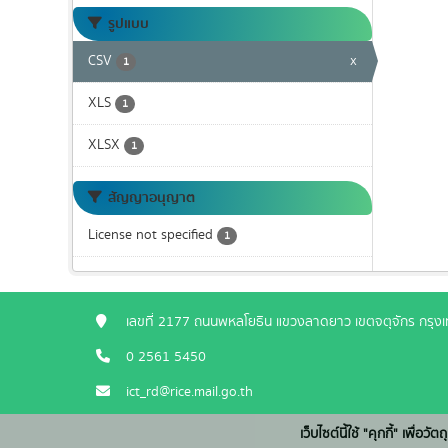
รูปแบบ
CSV
x
1
XLS
1
XLSX
1
สัญญาอนุญาต
License not specified
1
เลขที่ 2177 ถนนพหลโยธิน แขวงลาดยาว เขตจตุจักร กรุ
0 2561 5450
ict_rd@rice.mail.go.th
เว็บไซต์นี้ใช้ "คุกกี้" เพื