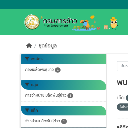
Skip to main content
ชุดข้อมูล
องค์กร
กองเมล็ดพันธุ์ข้าว
1
พบ 
กลุ่ม
การจำหน่ายเมล็ดพันธุ์ข้าว
1
แท็ค:
fals
แท็ค
จำหน่ายเมล็ดพันธุ์ข้าว
1
สถิติ